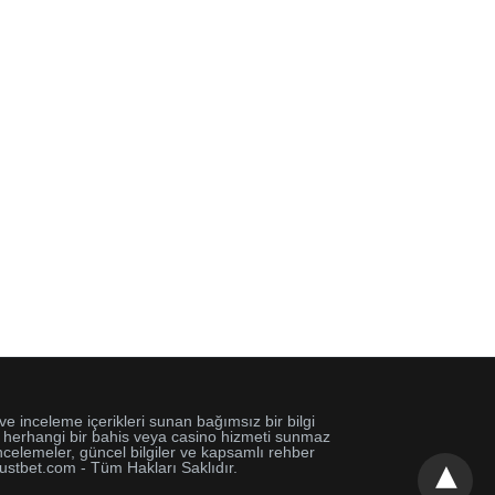
ve inceleme içerikleri sunan bağımsız bir bilgi
*, herhangi bir bahis veya casino hizmeti sunmaz
 incelemeler, güncel bilgiler ve kapsamlı rehber
ltustbet.com - Tüm Hakları Saklıdır.