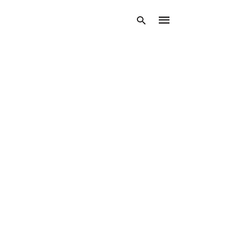
Type
your
search
query
and
hit
enter: