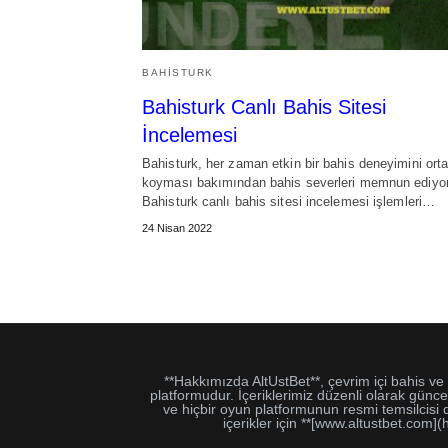
BAHISTURK
Bahisturk Canlı Bahis Sitesi
İncelemesi
Bahisturk, her zaman etkin bir bahis deneyimini ort
koyması bakımından bahis severleri memnun ediyor
Bahisturk canlı bahis sitesi incelemesi işlemleri…
24 Nisan 2022
**Hakkımızda AltUstBet**, çevrim içi bahis ve 
platformudur. İçeriklerimiz düzenli olarak günc
ve hiçbir oyun platformunun resmi temsilcisi de
içerikler için **[www.altustbet.com]