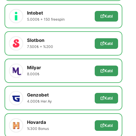
Intobet
Katıl
5.000₺ + 150 freespin
Slotbon
Katıl
7.500₺ + %200
Milyar
Katıl
8.000₺
Genzobet
Katıl
4.000₺ Her Ay
Hovarda
Katıl
%300 Bonus