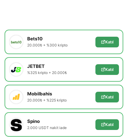
En Güvenilir Siteler
Yeni kampanya ve bonusları incele
Bets10
Katıl
20.000₺ + %300 kripto
JETBET
Katıl
%325 kripto + 20.000₺
Mobilbahis
Katıl
20.000₺ + %225 kripto
Spino
Katıl
2.000 USDT nakit iade