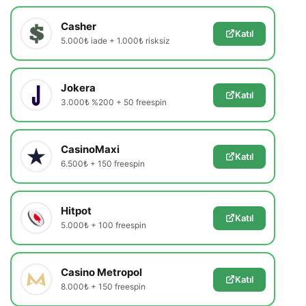
Casher
Katıl
5.000₺ iade + 1.000₺ risksiz
Jokera
Katıl
3.000₺ %200 + 50 freespin
CasinoMaxi
Katıl
6.500₺ + 150 freespin
Hitpot
Katıl
5.000₺ + 100 freespin
Casino Metropol
Katıl
8.000₺ + 150 freespin