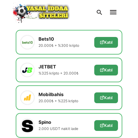
En Güvenilir Siteler
Yeni kampanya ve bonusları incele
Bets10
Katıl
20.000₺ + %300 kripto
Type
your
search
query
JETBET
and
Katıl
hit
%325 kripto + 20.000₺
enter:
Mobilbahis
Katıl
20.000₺ + %225 kripto
Spino
Katıl
2.000 USDT nakit iade