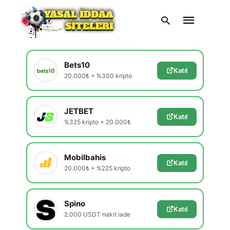
En Güvenilir Siteler
Yeni kampanya ve bonusları incele
Bets10
Katıl
20.000₺ + %300 kripto
Type
your
search
query
JETBET
and
Katıl
hit
%325 kripto + 20.000₺
enter:
Mobilbahis
Katıl
20.000₺ + %225 kripto
Spino
Katıl
2.000 USDT nakit iade