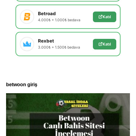
Betroad
Katıl
4.000₺ + 1.000₺ bedava
Rexbet
Katıl
3.000₺ + 1.500₺ bedava
betwoon giriş