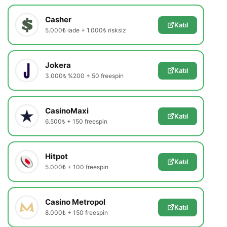
Casher
Katıl
5.000₺ iade + 1.000₺ risksiz
Jokera
Katıl
3.000₺ %200 + 50 freespin
CasinoMaxi
Katıl
6.500₺ + 150 freespin
Hitpot
Katıl
5.000₺ + 100 freespin
Casino Metropol
Katıl
8.000₺ + 150 freespin