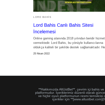
LORD BAHIS
Lord Bahis Canlı Bahis Sitesi
İncelemesi
Online gaming alanında 2018 yılından beridir hizmet
vermektedir. Lord Bahis, bu yönüyle kullanıcılarına
oldukça kaliteli bir şekilde destek sağlamaktadır. H
25 Nisan 2022
**Hakkımızda AltUstBet**, çevrim içi bahis ve 
platformudur. İçeriklerimiz düzenli olarak günc
ve hiçbir oyun platformunun resmi temsilcisi de
içerikler için **[www.altustbet.com]