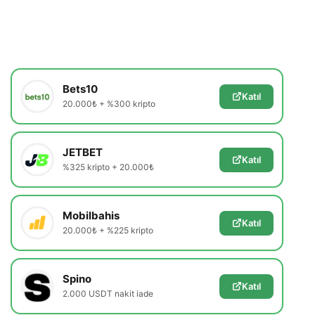
En Güvenilir Siteler
Yeni kampanya ve bonusları incele
Bets10
Katıl
20.000₺ + %300 kripto
JETBET
Katıl
%325 kripto + 20.000₺
Mobilbahis
Katıl
20.000₺ + %225 kripto
Spino
Katıl
2.000 USDT nakit iade