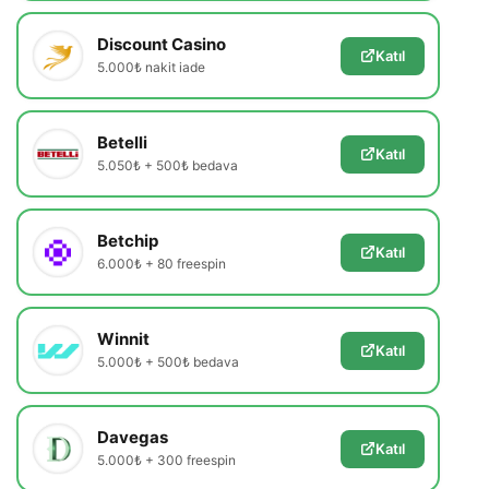
Discount Casino
Katıl
5.000₺ nakit iade
Betelli
Katıl
5.050₺ + 500₺ bedava
Betchip
Katıl
6.000₺ + 80 freespin
Winnit
Katıl
5.000₺ + 500₺ bedava
Davegas
Katıl
5.000₺ + 300 freespin