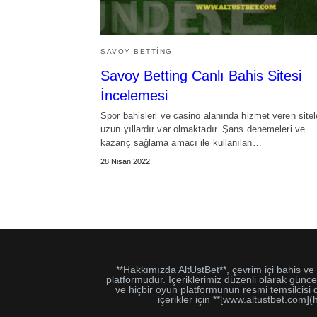
SAVOY BETTING
Savoy Betting Canlı Bahis Sitesi
İncelemesi
Spor bahisleri ve casino alanında hizmet veren sitel
uzun yıllardır var olmaktadır. Şans denemeleri ve
kazanç sağlama amacı ile kullanılan…
28 Nisan 2022
**Hakkımızda AltUstBet**, çevrim içi bahis ve 
platformudur. İçeriklerimiz düzenli olarak günc
ve hiçbir oyun platformunun resmi temsilcisi de
içerikler için **[www.altustbet.com]