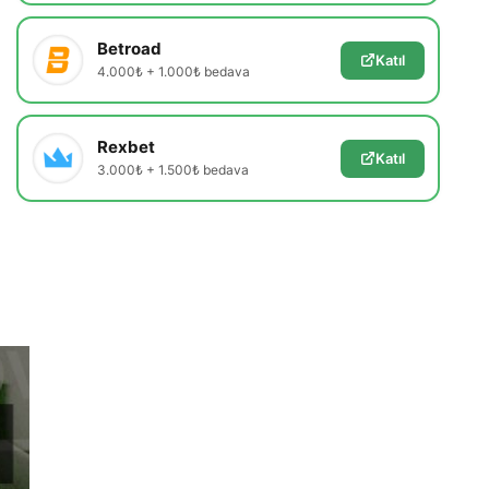
Betroad
Katıl
4.000₺ + 1.000₺ bedava
Rexbet
Katıl
3.000₺ + 1.500₺ bedava