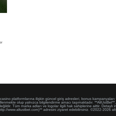
er
casino platformlarına ilişkin güncel giriş adresleri, bonus kampanyaları 
ellenmekte olup yalnızca bilgilendirme amacı taşımaktadır. **AltUstBet*
ğildir. Tüm marka adları ve logolar ilgili hak sahiplerine aittir. Detaylı
(http://www.altustbet.com)** adresini ziyaret edebilirsiniz. ©2022-2026 a