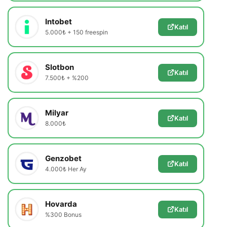
Intobet
Katıl
5.000₺ + 150 freespin
Slotbon
Katıl
7.500₺ + %200
Milyar
Katıl
8.000₺
Genzobet
Katıl
4.000₺ Her Ay
Hovarda
Katıl
%300 Bonus