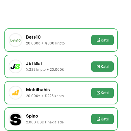
En Güvenilir Siteler
Yeni kampanya ve bonusları incele
Bets10
Katıl
20.000₺ + %300 kripto
JETBET
Katıl
%325 kripto + 20.000₺
Mobilbahis
Katıl
20.000₺ + %225 kripto
Spino
Katıl
2.000 USDT nakit iade