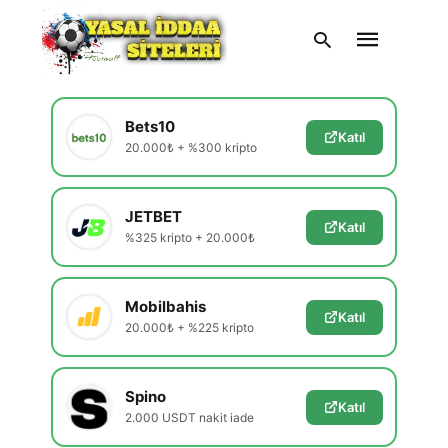
En Güvenilir Siteler
Yeni kampanya ve bonusları incele
Bets10
Katıl
20.000₺ + %300 kripto
Type
your
search
query
JETBET
and
Katıl
hit
%325 kripto + 20.000₺
enter:
Mobilbahis
Katıl
20.000₺ + %225 kripto
Spino
Katıl
2.000 USDT nakit iade