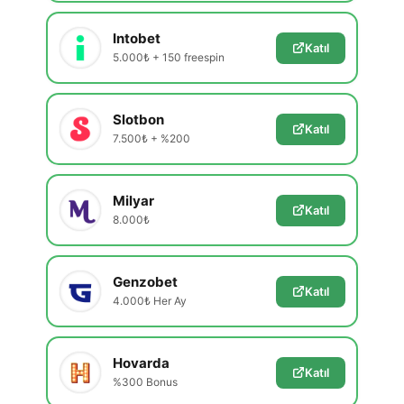
Intobet
Katıl
5.000₺ + 150 freespin
Slotbon
Katıl
7.500₺ + %200
Milyar
Katıl
8.000₺
Genzobet
Katıl
4.000₺ Her Ay
Hovarda
Katıl
%300 Bonus