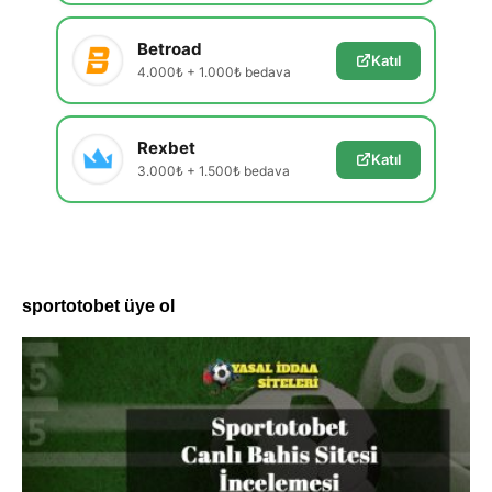
Betroad
Katıl
4.000₺ + 1.000₺ bedava
Rexbet
Katıl
3.000₺ + 1.500₺ bedava
sportotobet üye ol