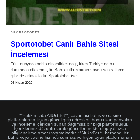
SPORTOTOBET
Sportotobet Canlı Bahis Sitesi
İncelemesi
Tüm dünyada bahis dinamikleri değişirken Türkiye de bu
durumdan etkilenmiştir. Bahis tutkunlarının sayısı son yıllarda
git gide artmaktadır. Sportotobet ise…
26 Nisan 2022
**Hakkımızda AltUstBet**, çevrim içi bahis ve casino
platformlarına ilişkin güncel giriş adresleri, bonus kampanyaları
ve inceleme içerikleri sunan bağımsız bir bilgi platformudur.
İçeriklerimiz düzenli olarak güncellenmekte olup yalnızca
bilgilendirme amacı taşımaktadır. **AltUstBet**, herhangi bir
bahis veya casino hizmeti sunmaz ve hiçbir oyun platformunun