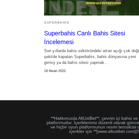
SUPERBAHIS
Superbahis Canlı Bahis Sitesi
İncelemesi
Son yıllarda bahis sektöründeki artan açığı çok doğ
şekilde kapatan Superbahis, bahis dünyasına yeni
girmiş ya da bahis sitesi yapmak…
18 Nisan 2022
**Hakkımızda AltUstBet**, çevrim içi bahis ve 
platformudur. İçeriklerimiz düzenli olarak günc
ve hiçbir oyun platformunun resmi temsilcisi de
içerikler için **[www.altustbet.com]