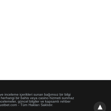
ve inceleme içerikleri sunan bağımsız bir bilgi
*, herhangi bir bahis veya casino hizmeti sunmaz
 incelemeler, güncel bilgiler ve kapsamlı rehber
ltustbet.com - Tüm Hakları Saklıdır.