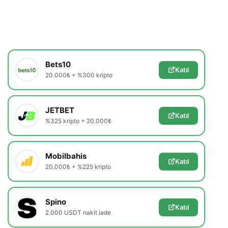
En Güvenilir Siteler
Yeni kampanya ve bonusları incele
Bets10
Katıl
20.000₺ + %300 kripto
JETBET
Katıl
%325 kripto + 20.000₺
Mobilbahis
Katıl
20.000₺ + %225 kripto
Spino
Katıl
2.000 USDT nakit iade