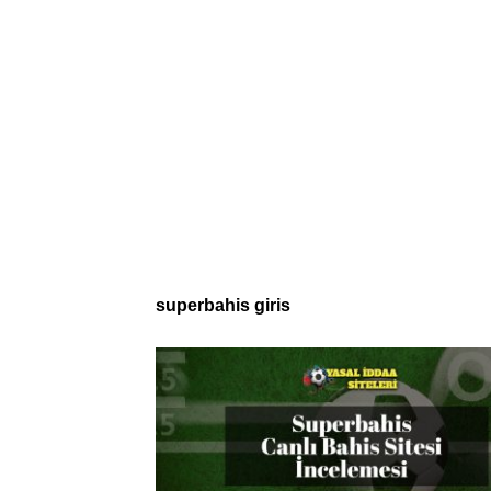
superbahis giris