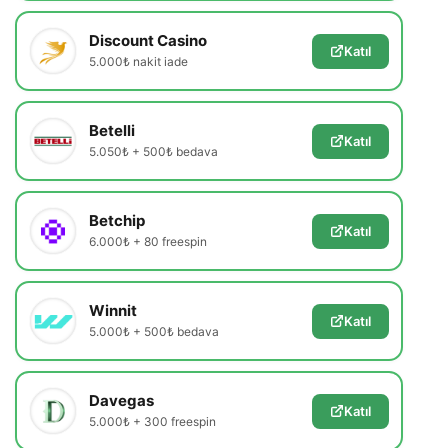
Discount Casino
Katıl
5.000₺ nakit iade
Betelli
Katıl
5.050₺ + 500₺ bedava
Betchip
Katıl
6.000₺ + 80 freespin
Winnit
Katıl
5.000₺ + 500₺ bedava
Davegas
Katıl
5.000₺ + 300 freespin