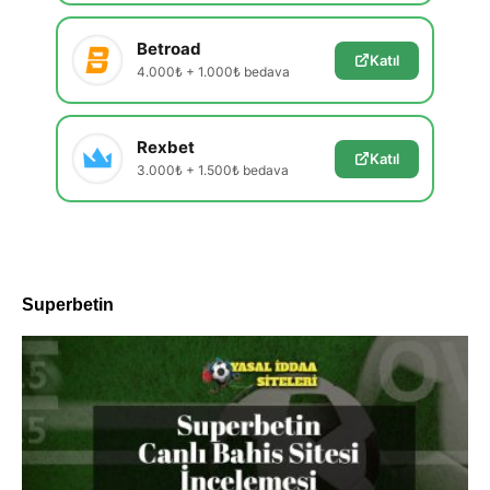
Betroad
Katıl
4.000₺ + 1.000₺ bedava
Rexbet
Katıl
3.000₺ + 1.500₺ bedava
Superbetin