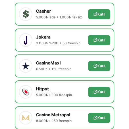
Casher
Katıl
5.000₺ iade + 1.000₺ risksiz
Jokera
Katıl
3.000₺ %200 + 50 freespin
CasinoMaxi
Katıl
6.500₺ + 150 freespin
Hitpot
Katıl
5.000₺ + 100 freespin
Casino Metropol
Katıl
8.000₺ + 150 freespin