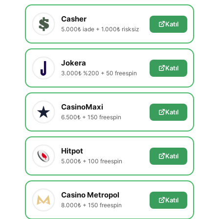
Casher
Katıl
5.000₺ iade + 1.000₺ risksiz
Jokera
Katıl
3.000₺ %200 + 50 freespin
CasinoMaxi
Katıl
6.500₺ + 150 freespin
Hitpot
Katıl
5.000₺ + 100 freespin
Casino Metropol
Katıl
8.000₺ + 150 freespin