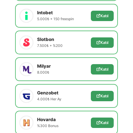
Intobet
Katıl
5.000₺ + 150 freespin
Slotbon
Katıl
7.500₺ + %200
Milyar
Katıl
8.000₺
Genzobet
Katıl
4.000₺ Her Ay
Hovarda
Katıl
%300 Bonus