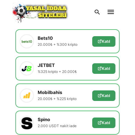
En Güvenilir Siteler
Yeni kampanya ve bonusları incele
Bets10
Katıl
20.000₺ + %300 kripto
Type
your
search
query
JETBET
and
Katıl
hit
%325 kripto + 20.000₺
enter:
Mobilbahis
Katıl
20.000₺ + %225 kripto
Spino
Katıl
2.000 USDT nakit iade