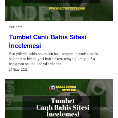
TUMBET
Tumbet Canlı Bahis Sitesi
İncelemesi
Son yıllarda bahis severlerin hızlı artışına istinaden bahis
sektöründe birçok yeni bahis sitesi ortaya çıkmıştır. Bu
bağlamda sektöründe yıllardır son…
24 Nisan 2022