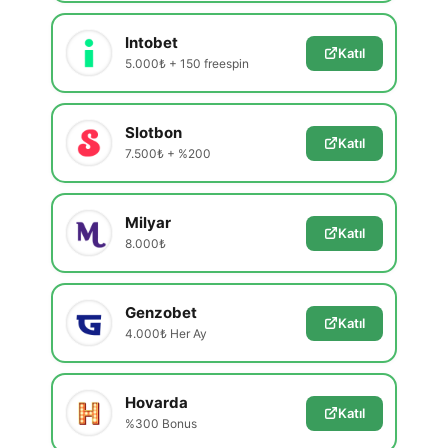
Intobet
Katıl
5.000₺ + 150 freespin
Slotbon
Katıl
7.500₺ + %200
Milyar
Katıl
8.000₺
Genzobet
Katıl
4.000₺ Her Ay
Hovarda
Katıl
%300 Bonus