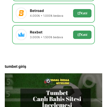
Betroad
Katıl
4.000₺ + 1.000₺ bedava
Rexbet
Katıl
3.000₺ + 1.500₺ bedava
tumbet giriş