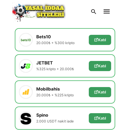
En Güvenilir Siteler
Yeni kampanya ve bonusları incele
Bets10
Katıl
20.000₺ + %300 kripto
Type
your
search
query
JETBET
and
Katıl
hit
%325 kripto + 20.000₺
enter:
Mobilbahis
Katıl
20.000₺ + %225 kripto
Spino
Katıl
2.000 USDT nakit iade