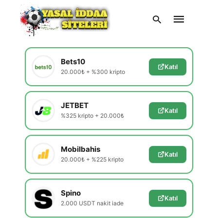
En Güvenilir Siteler
Yeni kampanya ve bonusları incele
Bets10
Katıl
20.000₺ + %300 kripto
Type
your
search
query
JETBET
and
Katıl
hit
%325 kripto + 20.000₺
enter:
Mobilbahis
Katıl
20.000₺ + %225 kripto
Spino
Katıl
2.000 USDT nakit iade