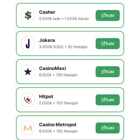
Casher
Katıl
5.000₺ iade + 1.000₺ risksiz
Jokera
Katıl
3.000₺ %200 + 50 freespin
CasinoMaxi
Katıl
6.500₺ + 150 freespin
Hitpot
Katıl
5.000₺ + 100 freespin
Casino Metropol
Katıl
8.000₺ + 150 freespin