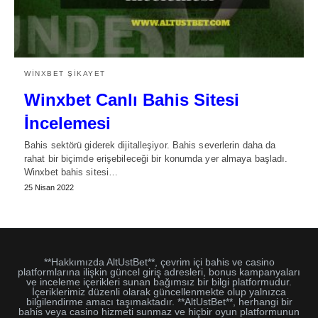
WINXBET ŞIKAYET
Winxbet Canlı Bahis Sitesi
İncelemesi
Bahis sektörü giderek dijitalleşiyor. Bahis severlerin daha da
rahat bir biçimde erişebileceği bir konumda yer almaya başladı.
Winxbet bahis sitesi…
25 Nisan 2022
**Hakkımızda AltUstBet**, çevrim içi bahis ve casino
platformlarına ilişkin güncel giriş adresleri, bonus kampanyaları
ve inceleme içerikleri sunan bağımsız bir bilgi platformudur.
İçeriklerimiz düzenli olarak güncellenmekte olup yalnızca
bilgilendirme amacı taşımaktadır. **AltUstBet**, herhangi bir
bahis veya casino hizmeti sunmaz ve hiçbir oyun platformunun