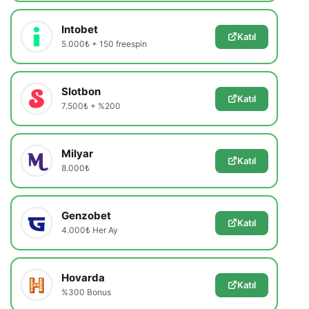
Intobet
Katıl
5.000₺ + 150 freespin
Slotbon
Katıl
7.500₺ + %200
Milyar
Katıl
8.000₺
Genzobet
Katıl
4.000₺ Her Ay
Hovarda
Katıl
%300 Bonus