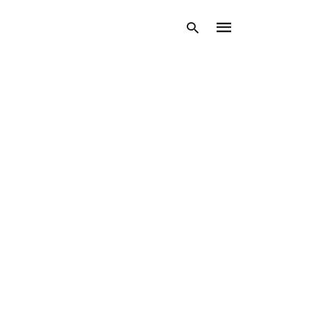
Type
your
search
query
and
hit
enter: