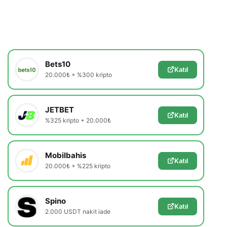
En Güvenilir Siteler
Yeni kampanya ve bonusları incele
Bets10
Katıl
20.000₺ + %300 kripto
JETBET
Katıl
%325 kripto + 20.000₺
Mobilbahis
Katıl
20.000₺ + %225 kripto
Spino
Katıl
2.000 USDT nakit iade