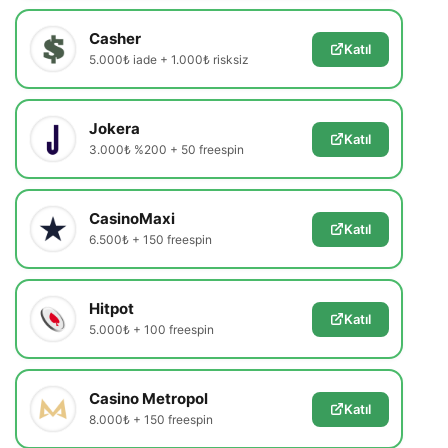
Casher
Katıl
5.000₺ iade + 1.000₺ risksiz
Jokera
Katıl
3.000₺ %200 + 50 freespin
CasinoMaxi
Katıl
6.500₺ + 150 freespin
Hitpot
Katıl
5.000₺ + 100 freespin
Casino Metropol
Katıl
8.000₺ + 150 freespin