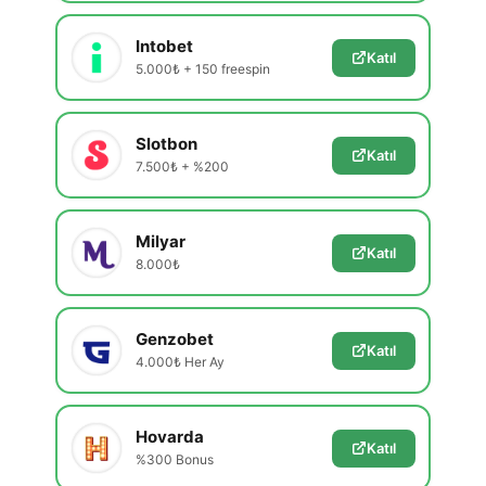
Intobet
Katıl
5.000₺ + 150 freespin
Slotbon
Katıl
7.500₺ + %200
Milyar
Katıl
8.000₺
Genzobet
Katıl
4.000₺ Her Ay
Hovarda
Katıl
%300 Bonus