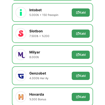
Intobet
Katıl
5.000₺ + 150 freespin
Slotbon
Katıl
7.500₺ + %200
Milyar
Katıl
8.000₺
Genzobet
Katıl
4.000₺ Her Ay
Hovarda
Katıl
%300 Bonus