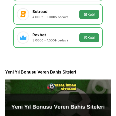
Betroad
Katıl
4.000₺ + 1.000₺ bedava
Rexbet
Katıl
3.000₺ + 1.500₺ bedava
Yeni Yıl Bonusu Veren Bahis Siteleri