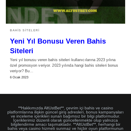
BAHIS SITELERI
Yeni Yıl Bonusu Veren Bahis
Siteleri
Yeni yıl bonusu veren bahis siteleri kullanıcılarına 2023 yılına
özel promosyon veriyor. 2023 yılında hangi bahis siteleri bonus
veriyor? Bu…
6 Ocak 2023
**Hakkımızda AltUstBet**, çevrim içi bahis ve casino
platformlarına ilişkin güncel giriş adresleri, bonus kampanyaları
ve inceleme içerikleri sunan bağımsız bir bilgi platformudur.
İçeriklerimiz düzenli olarak güncellenmekte olup yalnızca
bilgilendirme amacı taşımaktadır. **AltUstBet**, herhangi bir
bahis veya casino hizmeti sunmaz ve hiçbir oyun platformunun