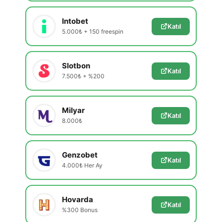
Intobet
Katıl
5.000₺ + 150 freespin
Slotbon
Katıl
7.500₺ + %200
Milyar
Katıl
8.000₺
Genzobet
Katıl
4.000₺ Her Ay
Hovarda
Katıl
%300 Bonus