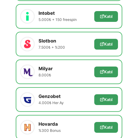
Intobet
Katıl
5.000₺ + 150 freespin
Slotbon
Katıl
7.500₺ + %200
Milyar
Katıl
8.000₺
Genzobet
Katıl
4.000₺ Her Ay
Hovarda
Katıl
%300 Bonus