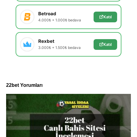
Betroad
Katıl
4.000₺ + 1.000₺ bedava
Rexbet
Katıl
3.000₺ + 1.500₺ bedava
22bet Yorumları