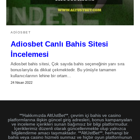
ADIOSBET
Adiosbet Canlı Bahis Sitesi
İncelemesi
Adiosbet bahis sitesi, Çok sayıda bahis seçeneğinin yanı sıra
bonuslarıyla da dikkat çekmektedir. Bu yönüyle tamamen
kullanıcılarının lehine bir ortam…
24 Nisan 2022
**Hakkımızda AltUstBet**, çevrim içi bahis ve casino
platformlarına ilişkin güncel giriş adresleri, bonus kampanyaları
ve inceleme içerikleri sunan bağımsız bir bilgi platformudur.
İçeriklerimiz düzenli olarak güncellenmekte olup yalnızca
bilgilendirme amacı taşımaktadır. **AltUstBet**, herhangi bir
bahis veya casino hizmeti sunmaz ve hiçbir oyun platformunun