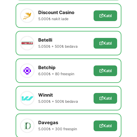
Discount Casino
Katıl
5.000₺ nakit iade
Betelli
Katıl
5.050₺ + 500₺ bedava
Betchip
Katıl
6.000₺ + 80 freespin
Winnit
Katıl
5.000₺ + 500₺ bedava
Davegas
Katıl
5.000₺ + 300 freespin