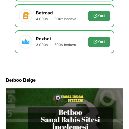
Betroad
Katıl
4.000₺ + 1.000₺ bedava
Rexbet
Katıl
3.000₺ + 1.500₺ bedava
Betboo Belge