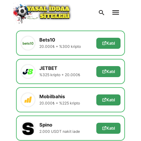
En Güvenilir Siteler
Yeni kampanya ve bonusları incele
Bets10
Katıl
20.000₺ + %300 kripto
Type
your
search
query
JETBET
and
Katıl
hit
%325 kripto + 20.000₺
enter:
Mobilbahis
Katıl
20.000₺ + %225 kripto
Spino
Katıl
2.000 USDT nakit iade