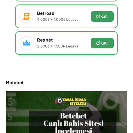
Betroad
Katıl
4.000₺ + 1.000₺ bedava
Rexbet
Katıl
3.000₺ + 1.500₺ bedava
Betebet