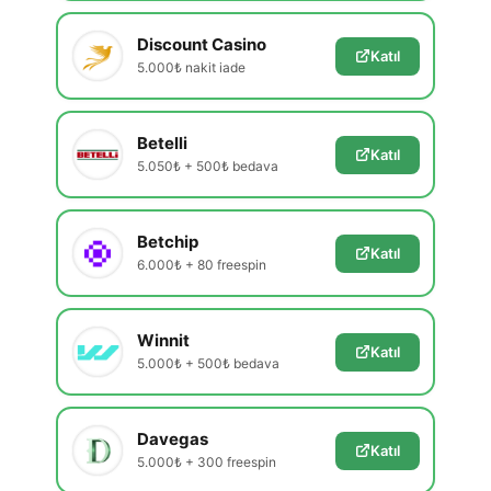
Discount Casino
Katıl
5.000₺ nakit iade
Betelli
Katıl
5.050₺ + 500₺ bedava
Betchip
Katıl
6.000₺ + 80 freespin
Winnit
Katıl
5.000₺ + 500₺ bedava
Davegas
Katıl
5.000₺ + 300 freespin