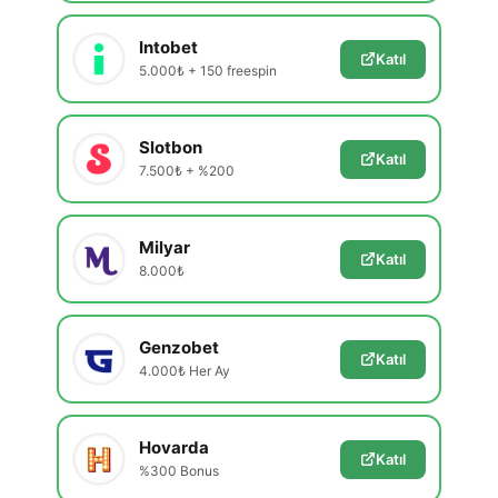
Intobet
Katıl
5.000₺ + 150 freespin
Slotbon
Katıl
7.500₺ + %200
Milyar
Katıl
8.000₺
Genzobet
Katıl
4.000₺ Her Ay
Hovarda
Katıl
%300 Bonus