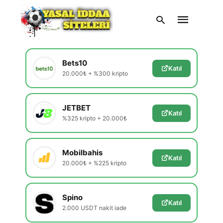
En Güvenilir Siteler
Yeni kampanya ve bonusları incele
Bets10
Katıl
20.000₺ + %300 kripto
Type
your
search
query
JETBET
and
Katıl
hit
%325 kripto + 20.000₺
enter:
Mobilbahis
Katıl
20.000₺ + %225 kripto
Spino
Katıl
2.000 USDT nakit iade