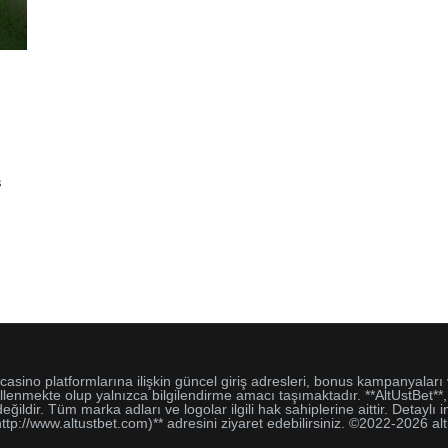
s
casino platformlarına ilişkin güncel giriş adresleri, bonus kampanyaları 
ellenmekte olup yalnızca bilgilendirme amacı taşımaktadır. **AltUstBet*
ğildir. Tüm marka adları ve logolar ilgili hak sahiplerine aittir. Detaylı
(http://www.altustbet.com)** adresini ziyaret edebilirsiniz. ©2022-2026 a