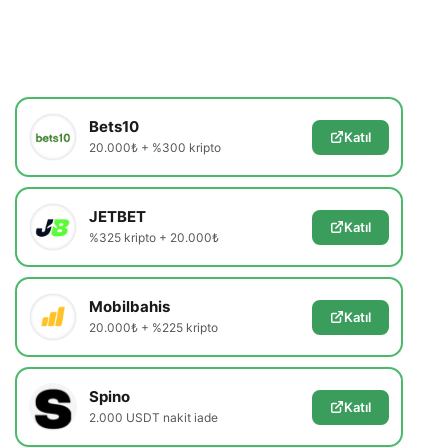
En Güvenilir Siteler
Yeni kampanya ve bonusları incele
Bets10
Katıl
20.000₺ + %300 kripto
JETBET
Katıl
%325 kripto + 20.000₺
Mobilbahis
Katıl
20.000₺ + %225 kripto
Spino
Katıl
2.000 USDT nakit iade