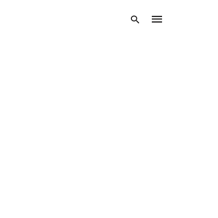
Type
your
search
query
and
hit
enter: