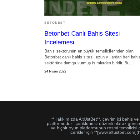
BETONBET
Betonbet Canlı Bahis Sitesi
İncelemesi
Bahis sektörünün en büyük temsilcilerinden olan
Betonbet canlı bahis sitesi, uzun yıllardan beri bahi
sektörüne damga vurmuş isimlerden biridir. Bu…
24 Nisan 2022
**Hakkımızda AltUstBet**, çevrim içi bahis ve 
platformudur. İçeriklerimiz düzenli olarak günc
ve hiçbir oyun platformunun resmi temsilcisi de
içerikler için **[www.altustbet.com]