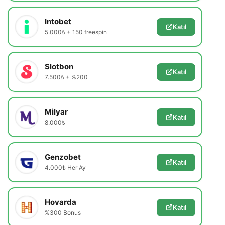
Intobet
Katıl
5.000₺ + 150 freespin
Slotbon
Katıl
7.500₺ + %200
Milyar
Katıl
8.000₺
Genzobet
Katıl
4.000₺ Her Ay
Hovarda
Katıl
%300 Bonus