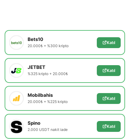
En Güvenilir Siteler
Yeni kampanya ve bonusları incele
Bets10
Katıl
20.000₺ + %300 kripto
JETBET
Katıl
%325 kripto + 20.000₺
Mobilbahis
Katıl
20.000₺ + %225 kripto
Spino
Katıl
2.000 USDT nakit iade