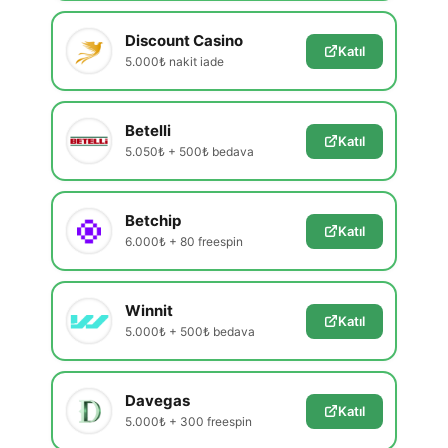
Discount Casino
Katıl
5.000₺ nakit iade
Betelli
Katıl
5.050₺ + 500₺ bedava
Betchip
Katıl
6.000₺ + 80 freespin
Winnit
Katıl
5.000₺ + 500₺ bedava
Davegas
Katıl
5.000₺ + 300 freespin