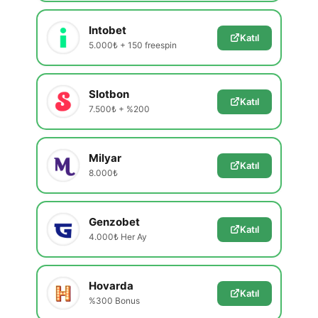
Intobet
Katıl
5.000₺ + 150 freespin
Slotbon
Katıl
7.500₺ + %200
Milyar
Katıl
8.000₺
Genzobet
Katıl
4.000₺ Her Ay
Hovarda
Katıl
%300 Bonus