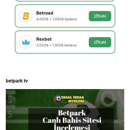
Betroad
Katıl
4.000₺ + 1.000₺ bedava
Rexbet
Katıl
3.000₺ + 1.500₺ bedava
betpark tv