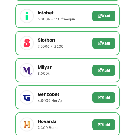
Intobet
Katıl
5.000₺ + 150 freespin
Slotbon
Katıl
7.500₺ + %200
Milyar
Katıl
8.000₺
Genzobet
Katıl
4.000₺ Her Ay
Hovarda
Katıl
%300 Bonus