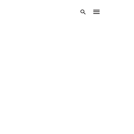
Type
your
search
query
and
hit
enter: