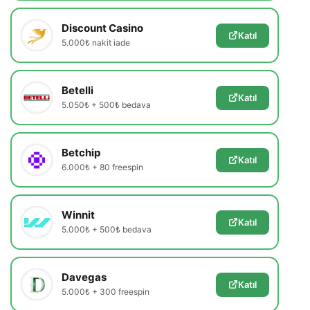
Discount Casino
Katıl
5.000₺ nakit iade
Betelli
Katıl
5.050₺ + 500₺ bedava
Betchip
Katıl
6.000₺ + 80 freespin
Winnit
Katıl
5.000₺ + 500₺ bedava
Davegas
Katıl
5.000₺ + 300 freespin