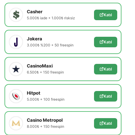
Casher
Katıl
5.000₺ iade + 1.000₺ risksiz
Jokera
Katıl
3.000₺ %200 + 50 freespin
CasinoMaxi
Katıl
6.500₺ + 150 freespin
Hitpot
Katıl
5.000₺ + 100 freespin
Casino Metropol
Katıl
8.000₺ + 150 freespin