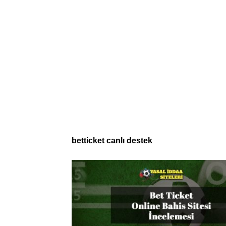
betticket canlı destek