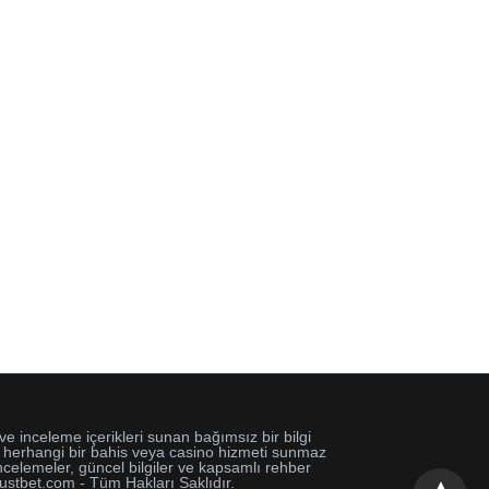
ve inceleme içerikleri sunan bağımsız bir bilgi
*, herhangi bir bahis veya casino hizmeti sunmaz
 incelemeler, güncel bilgiler ve kapsamlı rehber
ltustbet.com - Tüm Hakları Saklıdır.