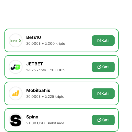
En Güvenilir Siteler
Yeni kampanya ve bonusları incele
Bets10
Katıl
20.000₺ + %300 kripto
JETBET
Katıl
%325 kripto + 20.000₺
Mobilbahis
Katıl
20.000₺ + %225 kripto
Spino
Katıl
2.000 USDT nakit iade