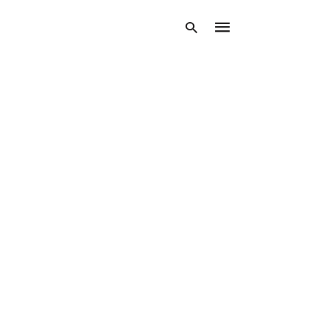
Type
your
search
query
and
hit
enter: