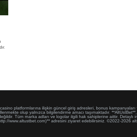
m
ır.
casino platformlarına ilişkin güncel giriş adresleri, bonus kampanyaları 
ellenmekte olup yalnızca bilgilendirme amacı taşımaktadır. **AltUstBet*
ğildir. Tüm marka adları ve logolar ilgili hak sahiplerine aittir. Detaylı
(http://www.altustbet.com)** adresini ziyaret edebilirsiniz. ©2022-2026 a