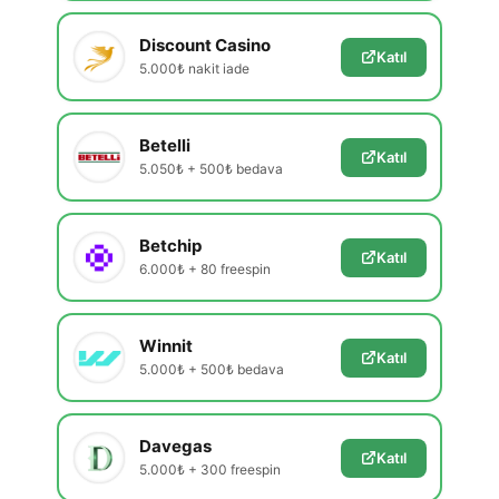
Discount Casino
Katıl
5.000₺ nakit iade
Betelli
Katıl
5.050₺ + 500₺ bedava
Betchip
Katıl
6.000₺ + 80 freespin
Winnit
Katıl
5.000₺ + 500₺ bedava
Davegas
Katıl
5.000₺ + 300 freespin