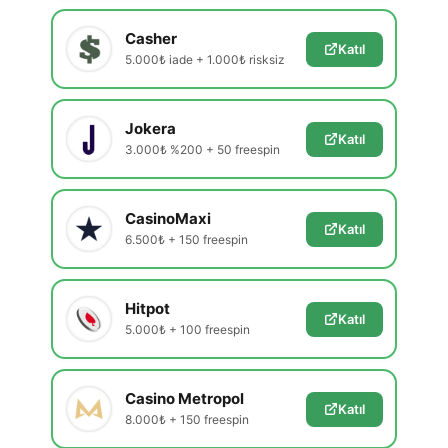
Casher
Katıl
5.000₺ iade + 1.000₺ risksiz
Jokera
Katıl
3.000₺ %200 + 50 freespin
CasinoMaxi
Katıl
6.500₺ + 150 freespin
Hitpot
Katıl
5.000₺ + 100 freespin
Casino Metropol
Katıl
8.000₺ + 150 freespin