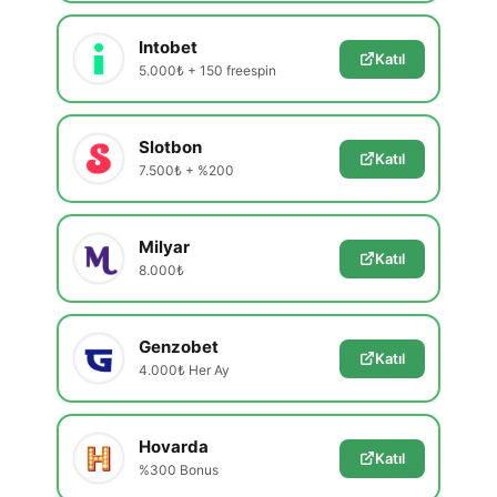
Intobet
Katıl
5.000₺ + 150 freespin
Slotbon
Katıl
7.500₺ + %200
Milyar
Katıl
8.000₺
Genzobet
Katıl
4.000₺ Her Ay
Hovarda
Katıl
%300 Bonus