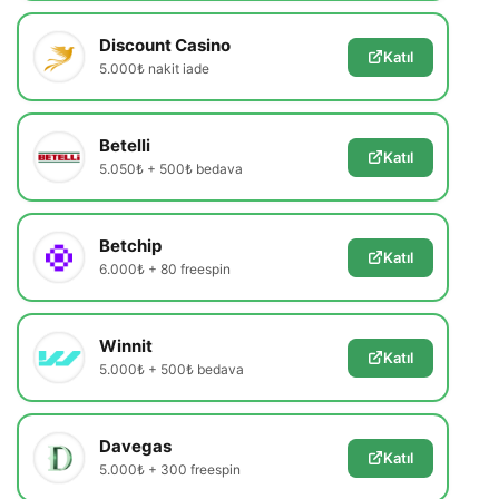
Discount Casino
Katıl
5.000₺ nakit iade
Betelli
Katıl
5.050₺ + 500₺ bedava
Betchip
Katıl
6.000₺ + 80 freespin
Winnit
Katıl
5.000₺ + 500₺ bedava
Davegas
Katıl
5.000₺ + 300 freespin