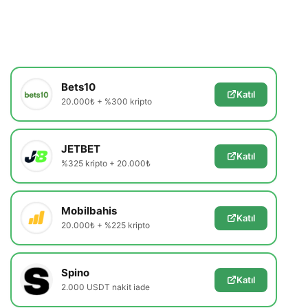
En Güvenilir Siteler
Yeni kampanya ve bonusları incele
Bets10
Katıl
20.000₺ + %300 kripto
JETBET
Katıl
%325 kripto + 20.000₺
Mobilbahis
Katıl
20.000₺ + %225 kripto
Spino
Katıl
2.000 USDT nakit iade