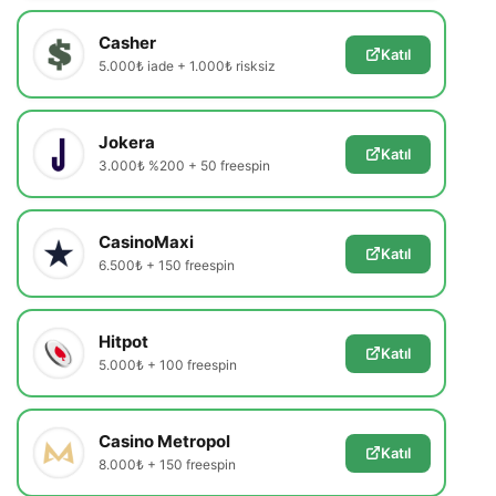
Casher
Katıl
5.000₺ iade + 1.000₺ risksiz
Jokera
Katıl
3.000₺ %200 + 50 freespin
CasinoMaxi
Katıl
6.500₺ + 150 freespin
Hitpot
Katıl
5.000₺ + 100 freespin
Casino Metropol
Katıl
8.000₺ + 150 freespin