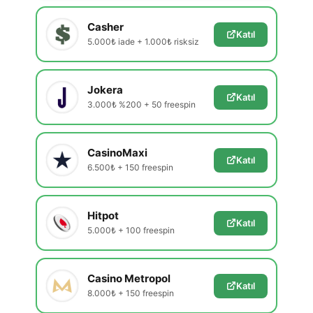
Casher
Katıl
5.000₺ iade + 1.000₺ risksiz
Jokera
Katıl
3.000₺ %200 + 50 freespin
CasinoMaxi
Katıl
6.500₺ + 150 freespin
Hitpot
Katıl
5.000₺ + 100 freespin
Casino Metropol
Katıl
8.000₺ + 150 freespin