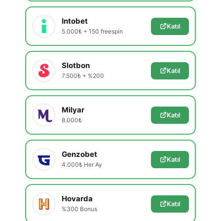
Intobet
Katıl
5.000₺ + 150 freespin
Slotbon
Katıl
7.500₺ + %200
Milyar
Katıl
8.000₺
Genzobet
Katıl
4.000₺ Her Ay
Hovarda
Katıl
%300 Bonus