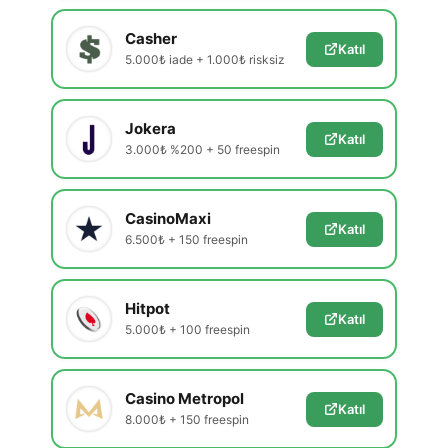
Casher
Katıl
5.000₺ iade + 1.000₺ risksiz
Jokera
Katıl
3.000₺ %200 + 50 freespin
CasinoMaxi
Katıl
6.500₺ + 150 freespin
Hitpot
Katıl
5.000₺ + 100 freespin
Casino Metropol
Katıl
8.000₺ + 150 freespin