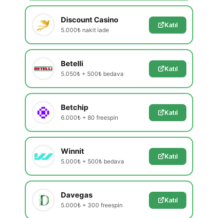
Discount Casino
Katıl
5.000₺ nakit iade
Betelli
Katıl
5.050₺ + 500₺ bedava
Betchip
Katıl
6.000₺ + 80 freespin
Winnit
Katıl
5.000₺ + 500₺ bedava
Davegas
Katıl
5.000₺ + 300 freespin