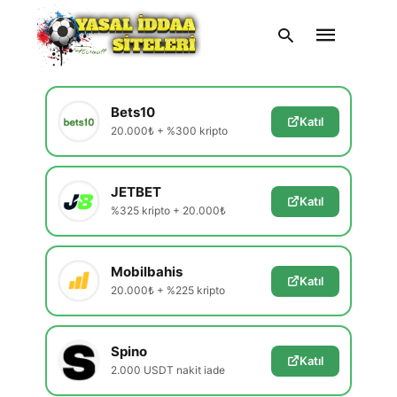
En Güvenilir Siteler
Yeni kampanya ve bonusları incele
Bets10
Katıl
20.000₺ + %300 kripto
Type
your
search
query
JETBET
and
Katıl
hit
%325 kripto + 20.000₺
enter:
Mobilbahis
Katıl
20.000₺ + %225 kripto
Spino
Katıl
2.000 USDT nakit iade