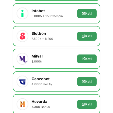
Intobet
Katıl
5.000₺ + 150 freespin
Slotbon
Katıl
7.500₺ + %200
Milyar
Katıl
8.000₺
Genzobet
Katıl
4.000₺ Her Ay
Hovarda
Katıl
%300 Bonus