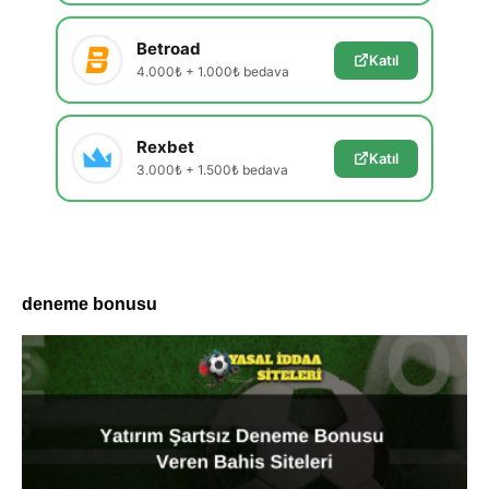
Betroad
Katıl
4.000₺ + 1.000₺ bedava
Rexbet
Katıl
3.000₺ + 1.500₺ bedava
deneme bonusu