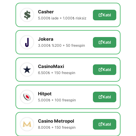
Casher
Katıl
5.000₺ iade + 1.000₺ risksiz
Jokera
Katıl
3.000₺ %200 + 50 freespin
CasinoMaxi
Katıl
6.500₺ + 150 freespin
Hitpot
Katıl
5.000₺ + 100 freespin
Casino Metropol
Katıl
8.000₺ + 150 freespin