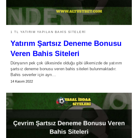
1 TL YATIRIM YAPILAN BAHIS SITELERI
Yatırım Şartsız Deneme Bonusu
Veren Bahis Siteleri
Dünyanın pek çok ülkesinde olduğu gibi ülkemizde de yatırım
şartsız deneme bonusu veren bahis siteleri bulunmaktadır.
Bahis severler için ayrı…
14 Kasım 2022