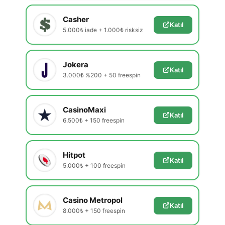
Casher
Katıl
5.000₺ iade + 1.000₺ risksiz
Jokera
Katıl
3.000₺ %200 + 50 freespin
CasinoMaxi
Katıl
6.500₺ + 150 freespin
Hitpot
Katıl
5.000₺ + 100 freespin
Casino Metropol
Katıl
8.000₺ + 150 freespin