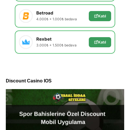
Betroad
Katıl
4.000₺ + 1.000₺ bedava
Rexbet
Katıl
3.000₺ + 1.500₺ bedava
Discount Casino IOS