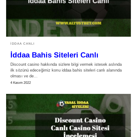
IDDAA CANLI
İddaa Bahis Siteleri Canlı
Discount casino hakkında sizlere bilgi vermek istesek aslında
ilk sözünü edeceğimiz konu iddaa bahis siteleri canlı alanında
olması ve de…
4 Kasım 2022