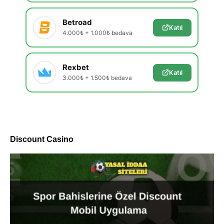
Betroad
Katıl
4.000₺ + 1.000₺ bedava
Rexbet
Katıl
3.000₺ + 1.500₺ bedava
Discount Casino