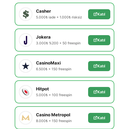
Casher
Katıl
5.000₺ iade + 1.000₺ risksiz
Jokera
Katıl
3.000₺ %200 + 50 freespin
CasinoMaxi
Katıl
6.500₺ + 150 freespin
Hitpot
Katıl
5.000₺ + 100 freespin
Casino Metropol
Katıl
8.000₺ + 150 freespin