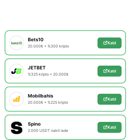
En Güvenilir Siteler
Yeni kampanya ve bonusları incele
Bets10
Katıl
20.000₺ + %300 kripto
JETBET
Katıl
%325 kripto + 20.000₺
Mobilbahis
Katıl
20.000₺ + %225 kripto
Spino
Katıl
2.000 USDT nakit iade