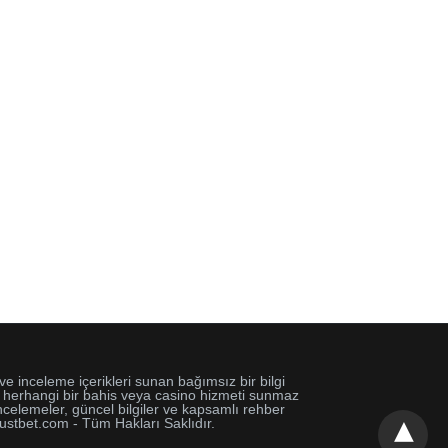
ve inceleme içerikleri sunan bağımsız bir bilgi
*, herhangi bir bahis veya casino hizmeti sunmaz
 incelemeler, güncel bilgiler ve kapsamlı rehber
ltustbet.com - Tüm Hakları Saklıdır.