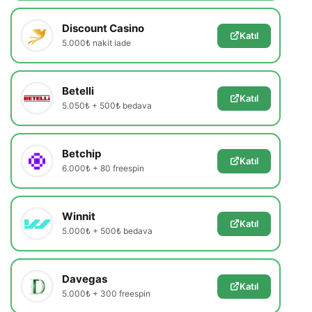
Discount Casino
Katıl
5.000₺ nakit iade
Betelli
Katıl
5.050₺ + 500₺ bedava
Betchip
Katıl
6.000₺ + 80 freespin
Winnit
Katıl
5.000₺ + 500₺ bedava
Davegas
Katıl
5.000₺ + 300 freespin