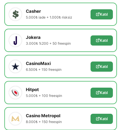
Casher
Katıl
5.000₺ iade + 1.000₺ risksiz
Jokera
Katıl
3.000₺ %200 + 50 freespin
CasinoMaxi
Katıl
6.500₺ + 150 freespin
Hitpot
Katıl
5.000₺ + 100 freespin
Casino Metropol
Katıl
8.000₺ + 150 freespin