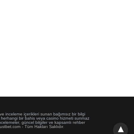
ve inceleme içerikleri sunan bağımsız bir bilgi
*, herhangi bir bahis veya casino hizmeti sunmaz
 incelemeler, güncel bilgiler ve kapsamlı rehber
ltustbet.com - Tüm Hakları Saklıdır.