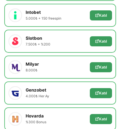
Intobet
Katıl
5.000₺ + 150 freespin
Slotbon
Katıl
7.500₺ + %200
Milyar
Katıl
8.000₺
Genzobet
Katıl
4.000₺ Her Ay
Hovarda
Katıl
%300 Bonus