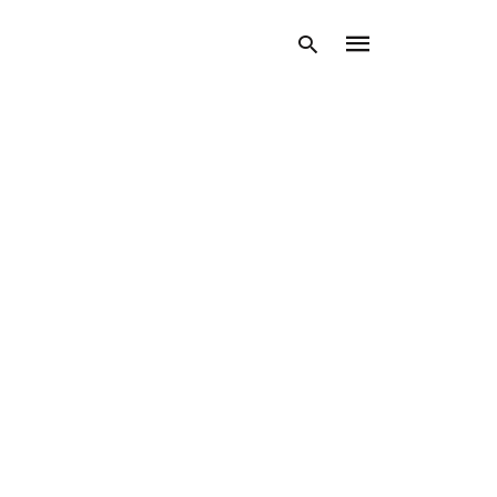
Type
your
search
query
and
hit
enter: