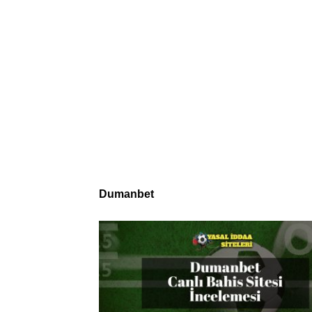
Dumanbet