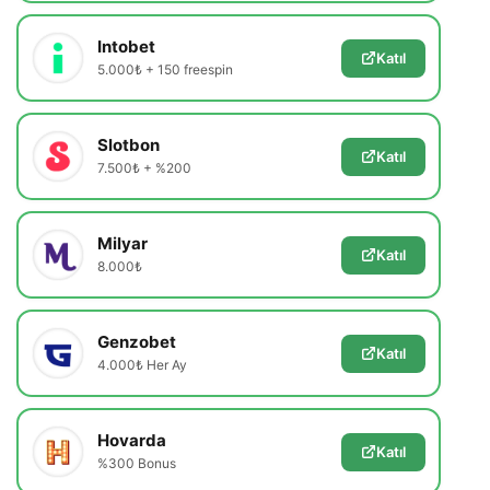
Intobet
Katıl
5.000₺ + 150 freespin
Slotbon
Katıl
7.500₺ + %200
Milyar
Katıl
8.000₺
Genzobet
Katıl
4.000₺ Her Ay
Hovarda
Katıl
%300 Bonus