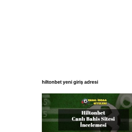
hiltonbet yeni giriş adresi