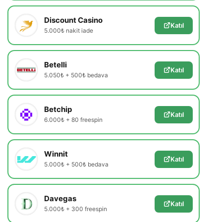
Discount Casino
Katıl
5.000₺ nakit iade
Betelli
Katıl
5.050₺ + 500₺ bedava
Betchip
Katıl
6.000₺ + 80 freespin
Winnit
Katıl
5.000₺ + 500₺ bedava
Davegas
Katıl
5.000₺ + 300 freespin