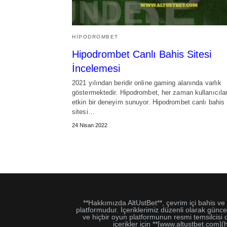
HIPODROMBET
Hipodrombet Canlı Bahis Sitesi
İncelemesi
2021 yılından beridir online gaming alanında varlık
göstermektedir. Hipodrombet, her zaman kullanıcıla
etkin bir deneyim sunuyor. Hipodrombet canlı bahis
sitesi…
24 Nisan 2022
**Hakkımızda AltUstBet**, çevrim içi bahis ve 
platformudur. İçeriklerimiz düzenli olarak günc
ve hiçbir oyun platformunun resmi temsilcisi de
içerikler için **[www.altustbet.com]