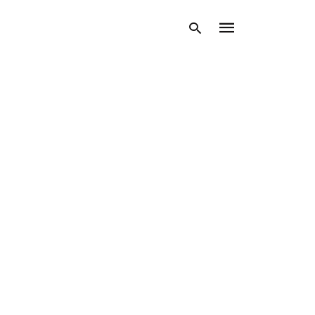
Type
your
search
query
and
hit
enter: