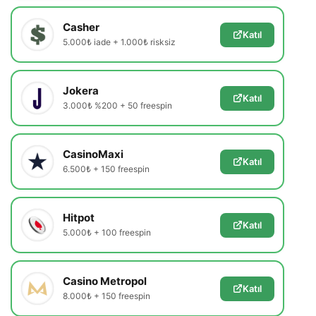
Casher
Katıl
5.000₺ iade + 1.000₺ risksiz
Jokera
Katıl
3.000₺ %200 + 50 freespin
CasinoMaxi
Katıl
6.500₺ + 150 freespin
Hitpot
Katıl
5.000₺ + 100 freespin
Casino Metropol
Katıl
8.000₺ + 150 freespin