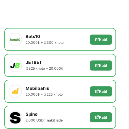
En Güvenilir Siteler
Yeni kampanya ve bonusları incele
Bets10
Katıl
20.000₺ + %300 kripto
JETBET
Katıl
%325 kripto + 20.000₺
Mobilbahis
Katıl
20.000₺ + %225 kripto
Spino
Katıl
2.000 USDT nakit iade