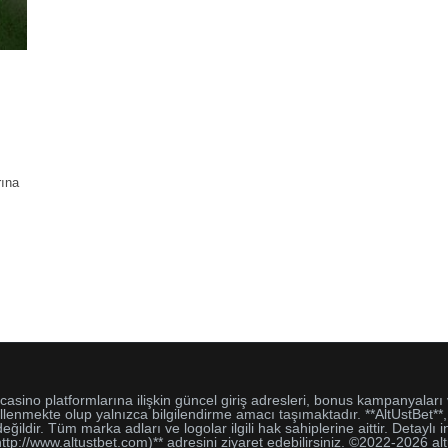
rına
casino platformlarına ilişkin güncel giriş adresleri, bonus kampanyaları 
ellenmekte olup yalnızca bilgilendirme amacı taşımaktadır. **AltUstBet*
ğildir. Tüm marka adları ve logolar ilgili hak sahiplerine aittir. Detaylı
(http://www.altustbet.com)** adresini ziyaret edebilirsiniz. ©2022-2026 a