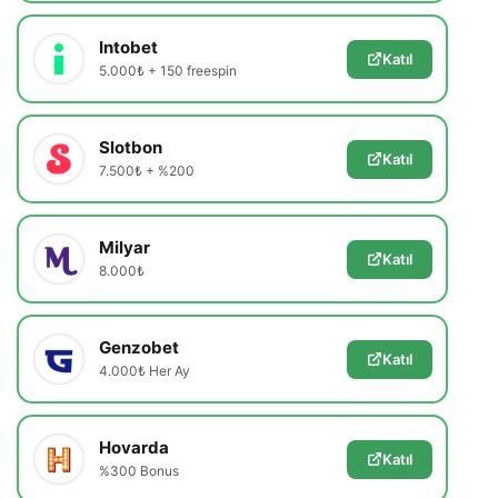
Intobet
Katıl
5.000₺ + 150 freespin
Slotbon
Katıl
7.500₺ + %200
Milyar
Katıl
8.000₺
Genzobet
Katıl
4.000₺ Her Ay
Hovarda
Katıl
%300 Bonus