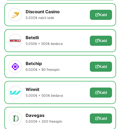
Discount Casino
Katıl
5.000₺ nakit iade
Betelli
Katıl
5.050₺ + 500₺ bedava
Betchip
Katıl
6.000₺ + 80 freespin
Winnit
Katıl
5.000₺ + 500₺ bedava
Davegas
Katıl
5.000₺ + 300 freespin