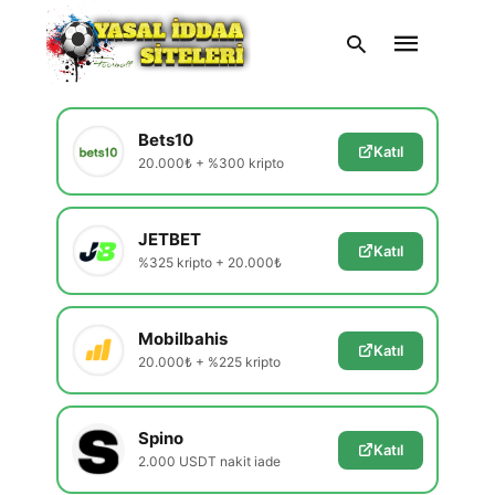
En Güvenilir Siteler
Yeni kampanya ve bonusları incele
Bets10
Katıl
20.000₺ + %300 kripto
Type
your
search
query
JETBET
and
Katıl
hit
%325 kripto + 20.000₺
enter:
Mobilbahis
Katıl
20.000₺ + %225 kripto
Spino
Katıl
2.000 USDT nakit iade