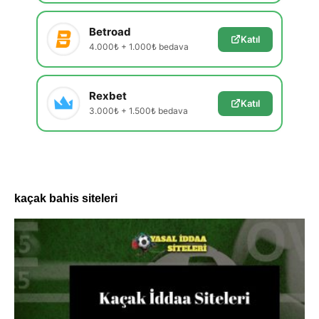
Betroad
Katıl
4.000₺ + 1.000₺ bedava
Rexbet
Katıl
3.000₺ + 1.500₺ bedava
kaçak bahis siteleri