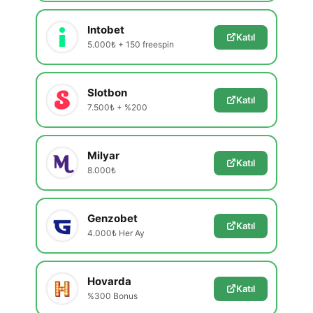
Intobet
Katıl
5.000₺ + 150 freespin
Slotbon
Katıl
7.500₺ + %200
Milyar
Katıl
8.000₺
Genzobet
Katıl
4.000₺ Her Ay
Hovarda
Katıl
%300 Bonus