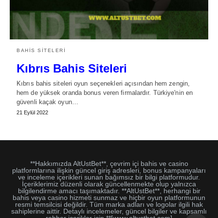
BAHIS SITELERI
Kıbrıs Bahis Siteleri
Kıbrıs bahis siteleri oyun seçenekleri açısından hem zengin,
hem de yüksek oranda bonus veren firmalardır. Türkiye'nin en
güvenli kaçak oyun…
21 Eylül 2022
**Hakkımızda AltUstBet**, çevrim içi bahis ve casino
platformlarına ilişkin güncel giriş adresleri, bonus kampanyaları
ve inceleme içerikleri sunan bağımsız bir bilgi platformudur.
İçeriklerimiz düzenli olarak güncellenmekte olup yalnızca
bilgilendirme amacı taşımaktadır. **AltUstBet**, herhangi bir
bahis veya casino hizmeti sunmaz ve hiçbir oyun platformunun
resmi temsilcisi değildir. Tüm marka adları ve logolar ilgili hak
sahiplerine aittir. Detaylı incelemeler, güncel bilgiler ve kapsamlı
rehber içerikler için **[www.altustbet.com]