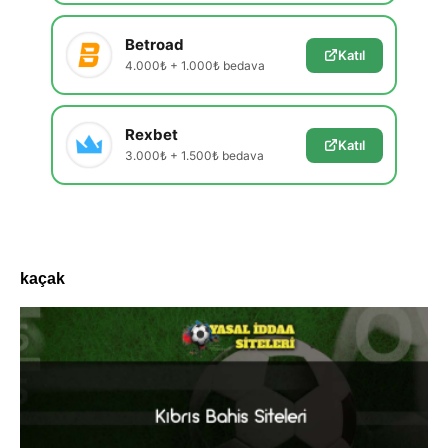
Betroad
Katıl
4.000₺ + 1.000₺ bedava
Rexbet
Katıl
3.000₺ + 1.500₺ bedava
kaçak