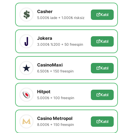
Casher
Katıl
5.000₺ iade + 1.000₺ risksiz
Jokera
Katıl
3.000₺ %200 + 50 freespin
CasinoMaxi
Katıl
6.500₺ + 150 freespin
Hitpot
Katıl
5.000₺ + 100 freespin
Casino Metropol
Katıl
8.000₺ + 150 freespin