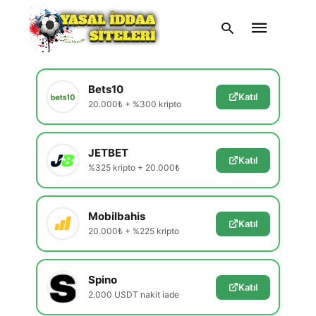
En Güvenilir Siteler
Yeni kampanya ve bonusları incele
Bets10
Katıl
20.000₺ + %300 kripto
Type
your
search
query
JETBET
and
Katıl
hit
%325 kripto + 20.000₺
enter:
Mobilbahis
Katıl
20.000₺ + %225 kripto
Spino
Katıl
2.000 USDT nakit iade