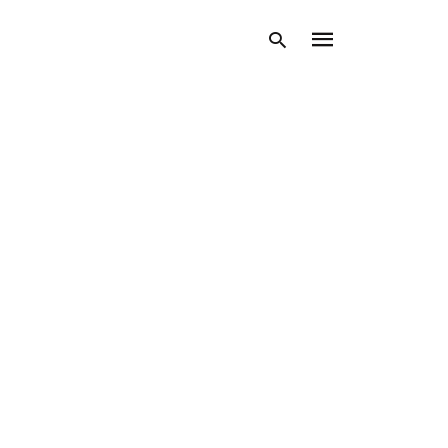
Type
your
search
query
and
hit
enter: