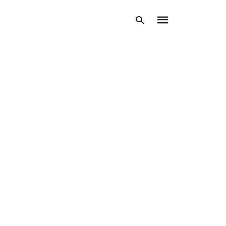
Type
your
search
query
and
hit
enter: