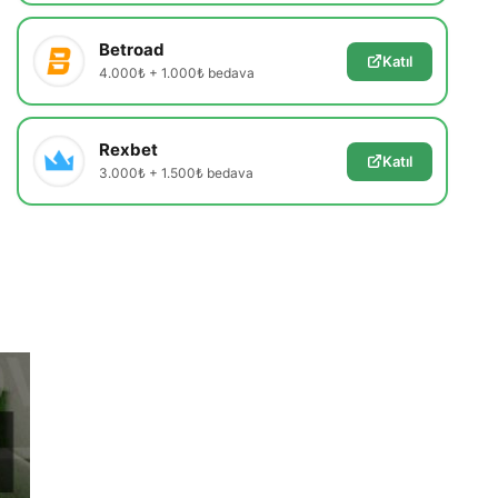
Betroad
Katıl
4.000₺ + 1.000₺ bedava
Rexbet
Katıl
3.000₺ + 1.500₺ bedava