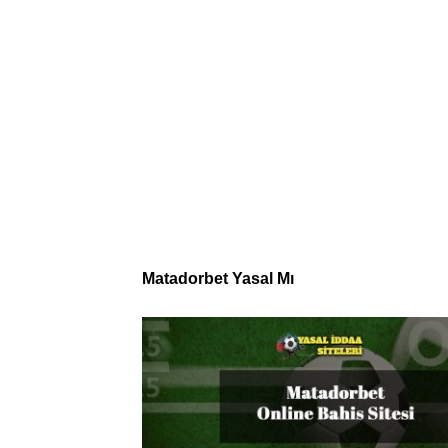
Matadorbet Yasal Mı