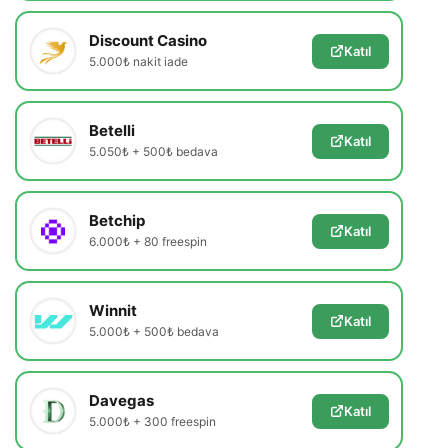
Discount Casino
Katıl
5.000₺ nakit iade
Betelli
Katıl
5.050₺ + 500₺ bedava
Betchip
Katıl
6.000₺ + 80 freespin
Winnit
Katıl
5.000₺ + 500₺ bedava
Davegas
Katıl
5.000₺ + 300 freespin