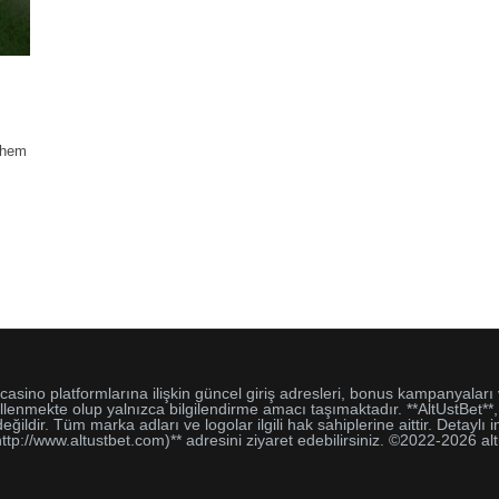
e hem
casino platformlarına ilişkin güncel giriş adresleri, bonus kampanyaları 
ellenmekte olup yalnızca bilgilendirme amacı taşımaktadır. **AltUstBet*
ğildir. Tüm marka adları ve logolar ilgili hak sahiplerine aittir. Detaylı
(http://www.altustbet.com)** adresini ziyaret edebilirsiniz. ©2022-2026 a