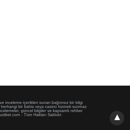
ve inceleme içerikleri sunan bağımsız bir bilgi
*, herhangi bir bahis veya casino hizmeti sunmaz
 incelemeler, güncel bilgiler ve kapsamlı rehber
ltustbet.com - Tüm Hakları Saklıdır.