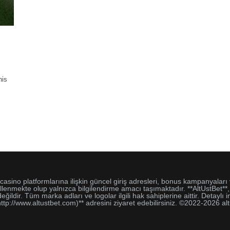
his
casino platformlarına ilişkin güncel giriş adresleri, bonus kampanyaları 
ellenmekte olup yalnızca bilgilendirme amacı taşımaktadır. **AltUstBet*
ğildir. Tüm marka adları ve logolar ilgili hak sahiplerine aittir. Detaylı
(http://www.altustbet.com)** adresini ziyaret edebilirsiniz. ©2022-2026 a