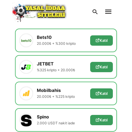
En Güvenilir Siteler
Yeni kampanya ve bonusları incele
Bets10
Katıl
20.000₺ + %300 kripto
Type
your
search
query
JETBET
and
Katıl
hit
%325 kripto + 20.000₺
enter:
Mobilbahis
Katıl
20.000₺ + %225 kripto
Spino
Katıl
2.000 USDT nakit iade