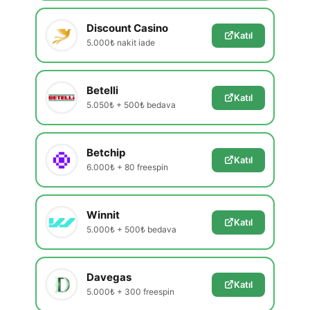
Discount Casino
Katıl
5.000₺ nakit iade
Betelli
Katıl
5.050₺ + 500₺ bedava
Betchip
Katıl
6.000₺ + 80 freespin
Winnit
Katıl
5.000₺ + 500₺ bedava
Davegas
Katıl
5.000₺ + 300 freespin