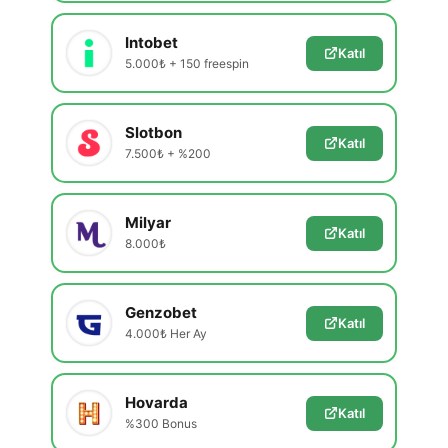
Intobet
Katıl
5.000₺ + 150 freespin
Slotbon
Katıl
7.500₺ + %200
Milyar
Katıl
8.000₺
Genzobet
Katıl
4.000₺ Her Ay
Hovarda
Katıl
%300 Bonus