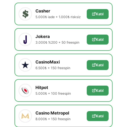
Casher
Katıl
5.000₺ iade + 1.000₺ risksiz
Jokera
Katıl
3.000₺ %200 + 50 freespin
CasinoMaxi
Katıl
6.500₺ + 150 freespin
Hitpot
Katıl
5.000₺ + 100 freespin
Casino Metropol
Katıl
8.000₺ + 150 freespin