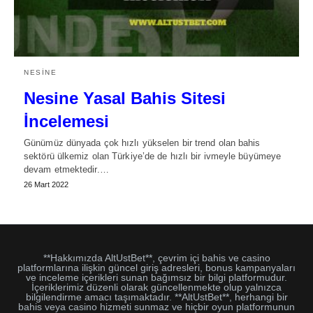
NESINE
Nesine Yasal Bahis Sitesi
İncelemesi
Günümüz dünyada çok hızlı yükselen bir trend olan bahis
sektörü ülkemiz olan Türkiye’de de hızlı bir ivmeyle büyümeye
devam etmektedir.…
26 Mart 2022
**Hakkımızda AltUstBet**, çevrim içi bahis ve casino
platformlarına ilişkin güncel giriş adresleri, bonus kampanyaları
ve inceleme içerikleri sunan bağımsız bir bilgi platformudur.
İçeriklerimiz düzenli olarak güncellenmekte olup yalnızca
bilgilendirme amacı taşımaktadır. **AltUstBet**, herhangi bir
bahis veya casino hizmeti sunmaz ve hiçbir oyun platformunun