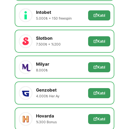
Intobet
Katıl
5.000₺ + 150 freespin
Slotbon
Katıl
7.500₺ + %200
Milyar
Katıl
8.000₺
Genzobet
Katıl
4.000₺ Her Ay
Hovarda
Katıl
%300 Bonus