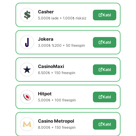
Casher
Katıl
5.000₺ iade + 1.000₺ risksiz
Jokera
Katıl
3.000₺ %200 + 50 freespin
CasinoMaxi
Katıl
6.500₺ + 150 freespin
Hitpot
Katıl
5.000₺ + 100 freespin
Casino Metropol
Katıl
8.000₺ + 150 freespin